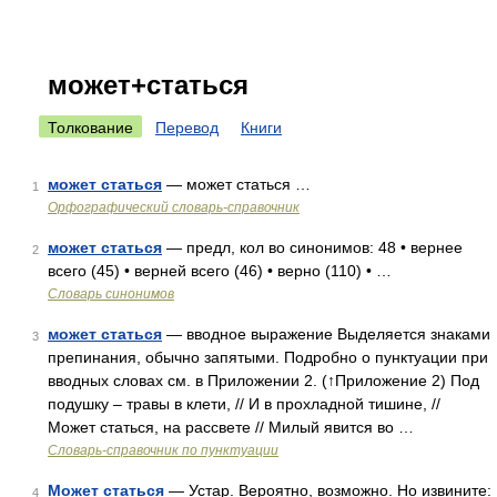
может+статься
Толкование
Перевод
Книги
может статься
— может статься …
1
Орфографический словарь-справочник
может статься
— предл, кол во синонимов: 48 • вернее
2
всего (45) • верней всего (46) • верно (110) • …
Словарь синонимов
может статься
— вводное выражение Выделяется знаками
3
препинания, обычно запятыми. Подробно о пунктуации при
вводных словах см. в Приложении 2. (↑Приложение 2) Под
подушку – травы в клети, // И в прохладной тишине, //
Может статься, на рассвете // Милый явится во …
Словарь-справочник по пунктуации
Может статься
— Устар. Вероятно, возможно. Но извините:
4