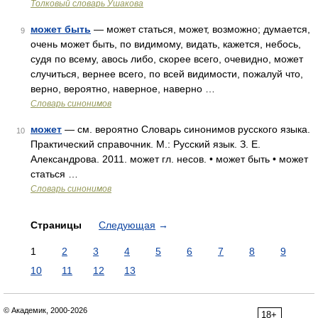
Толковый словарь Ушакова
может быть
— может статься, может, возможно; думается,
9
очень может быть, по видимому, видать, кажется, небось,
судя по всему, авось либо, скорее всего, очевидно, может
случиться, вернее всего, по всей видимости, пожалуй что,
верно, вероятно, наверное, наверно …
Словарь синонимов
может
— см. вероятно Словарь синонимов русского языка.
10
Практический справочник. М.: Русский язык. З. Е.
Александрова. 2011. может гл. несов. • может быть • может
статься …
Словарь синонимов
Страницы
Следующая
→
1
2
3
4
5
6
7
8
9
10
11
12
13
© Академик, 2000-2026
18+