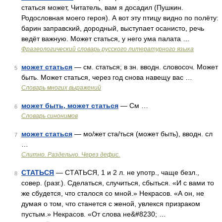
статься может, Читатель, вам я досадил (Пушкин.
Родословная моего героя). А вот эту птицу видно по полёту:
барин заправский, дородный, выступает осанисто, речь
ведёт важную. Может статься, у него ума палата …
Фразеологический словарь русского литературного языка
может статься
— см. статься; в зн. вводн. словосоч. Может
5
быть. Может статься, через год снова навещу вас …
Словарь многих выражений
может быть, может статься
— См …
6
Словарь синонимов
может статься
— мо/жет ста/ться (может быть), вводн. сл
7
…
Слитно. Раздельно. Через дефис.
СТАТЬСЯ
— СТАТЬСЯ, 1 и 2 л. не употр., чаще безл.,
8
совер. (разг.). Сделаться, случиться, сбыться. «И с вами то
же сбудется, что сталося со мной.» Некрасов. «А он, не
думая о том, что станется с женой, увлекся призраком
пустым.» Некрасов. «От слова не&#8230; …